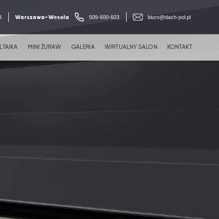
8
509-600-603
biuro@dach-pol.pl
Warszawa-Wesoła
TAIKA
MINI ŻURAW
GALERIA
WIRTUALNY SALON
KONTAKT