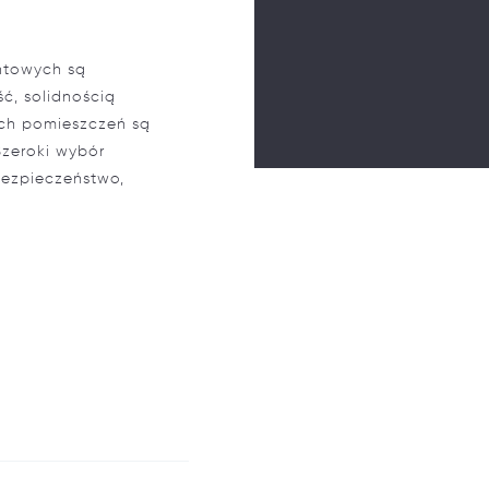
ntowych są
ć, solidnością
ych pomieszczeń są
Szeroki wybór
bezpieczeństwo,