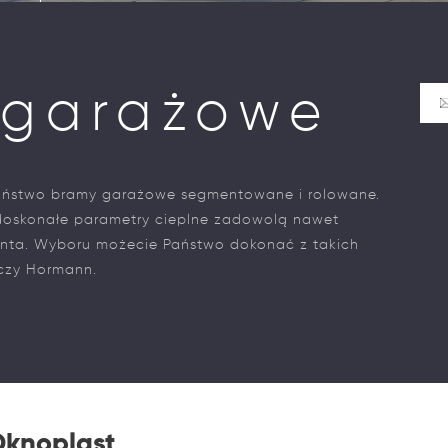
 garażowe
 Państwo bramy garażowe segmentowane i rolowane.
 doskonałe parametry cieplne zadowolą nawet
enta. Wyboru możecie Państwo dokonać z takich
 czy Hormann.
knoplast