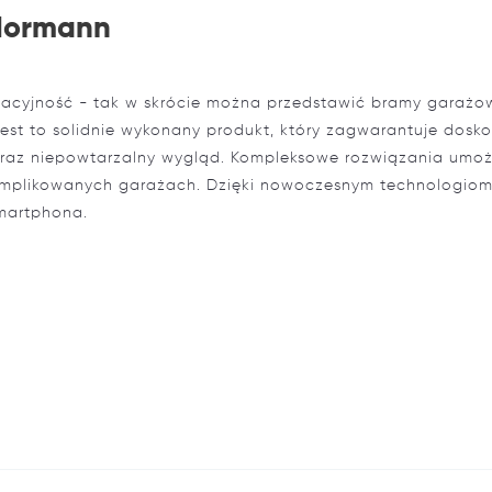
Hormann
wacyjność - tak w skrócie można przedstawić bramy garażo
est to solidnie wykonany produkt, który zagwarantuje dosko
oraz niepowtarzalny wygląd. Kompleksowe rozwiązania umoż
omplikowanych garażach. Dzięki nowoczesnym technologio
martphona.