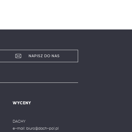
NAPISZ DO NAS
WYCENY
DACHY
e-mail:
biuro@dach-pol.pl