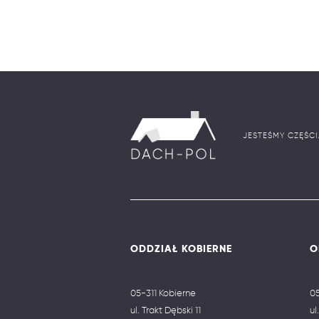
JESTEŚMY CZĘŚC
ODDZIAŁ KOBIERNE
O
05-311 Kobierne
0
ul. Trakt Dębski 11
ul