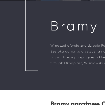
Bramy
W naszej ofercie znajdziecie
Szeroka gama kolorystyczna i
najbardziej wymagającego kli
firm jak Oknoplast, Wiśniowski
Bramy garażowe O