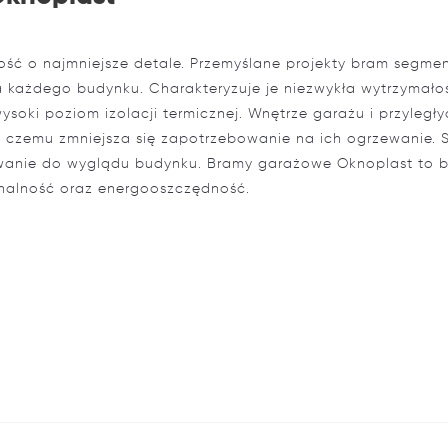
ość o najmniejsze detale. Przemyślane projekty bram segme
 każdego budynku. Charakteryzuje je niezwykła wytrzymałoś
soki poziom izolacji termicznej. Wnętrze garażu i przyległ
i czemu zmniejsza się zapotrzebowanie na ich ogrzewanie. 
owanie do wyglądu budynku. Bramy garażowe Oknoplast to 
onalność oraz energooszczędność.