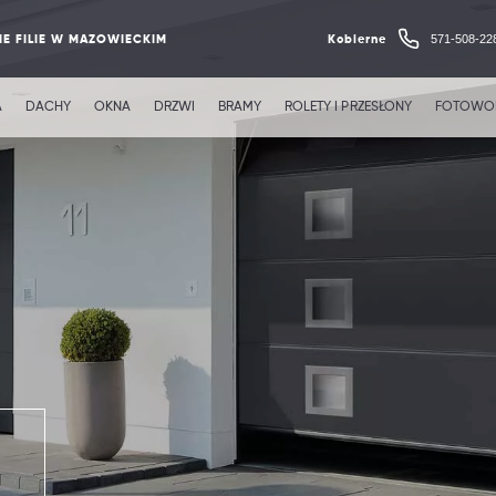
571-508-22
E FILIE W MAZOWIECKIM
Kobierne
A
DACHY
OKNA
DRZWI
BRAMY
ROLETY I PRZESŁONY
FOTOWOL