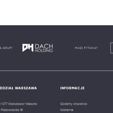
IĄ GRUPY
MASZ PYTANIA?
DDZIAŁ WARSZAWA
INFORMACJE
5-077 Warszawa-Wesoła
Godziny otwarcia:
. Mazowiecka 18
Kobierne