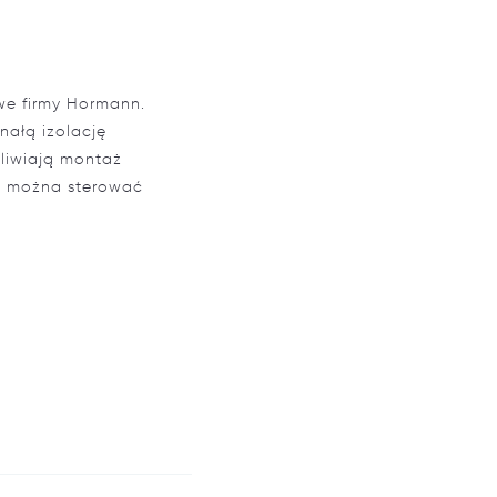
we firmy Hormann.
nałą izolację
liwiają montaż
m można sterować