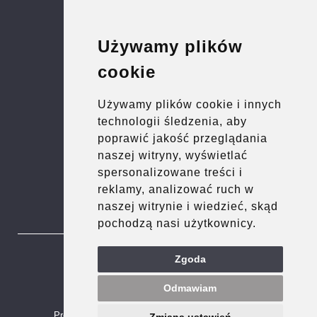
pn.-pt. 9.00 - 17.00
sobota 9.00 - 13.00
Używamy plików
WYCENY
cookie
DACHY
Używamy plików cookie i innych
e-mail:
biuro@dach-pol.pl
technologii śledzenia, aby
tel.
571-508-228
poprawić jakość przeglądania
OKNA
naszej witryny, wyświetlać
e-mail:
okna@dach-pol.pl
spersonalizowane treści i
tel.
509-600-603
reklamy, analizować ruch w
naszej witrynie i wiedzieć, skąd
pochodzą nasi użytkownicy.
Zgoda
Odmawiam
Projekt i realizacja: strony internetowe
NET-ATAK