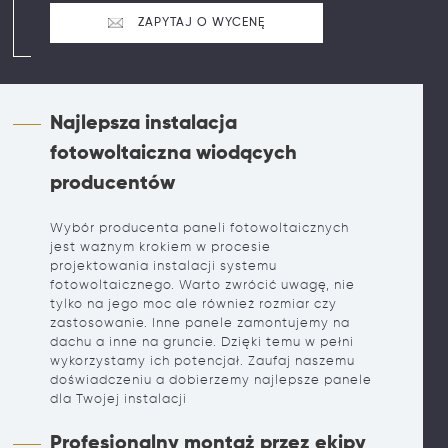
ZAPYTAJ O WYCENĘ
Najlepsza instalacja
fotowoltaiczna wiodących
producentów
Wybór producenta paneli fotowoltaicznych
jest ważnym krokiem w procesie
projektowania instalacji systemu
fotowoltaicznego. Warto zwrócić uwagę, nie
tylko na jego moc ale również rozmiar czy
zastosowanie. Inne panele zamontujemy na
dachu a inne na gruncie. Dzięki temu w pełni
wykorzystamy ich potencjał. Zaufaj naszemu
doświadczeniu a dobierzemy najlepsze panele
dla Twojej instalacji
Profesjonalny montaż przez ekipy