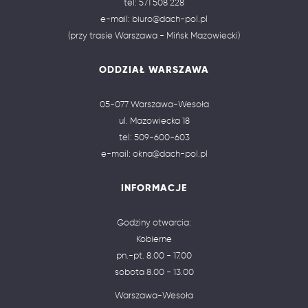
tel:
571 508 228
e-mail:
biuro@dach-pol.pl
(przy trasie Warszawa - Mińsk Mazowiecki)
ODDZIAŁ WARSZAWA
05-077 Warszawa-Wesoła
ul. Mazowiecka 18
tel:
509-600-603
e-mail:
okna@dach-pol.pl
INFORMACJE
Godziny otwarcia:
Kobierne
pn.-pt. 8.00 - 17.00
sobota 8.00 - 13.00
Warszawa-Wesoła