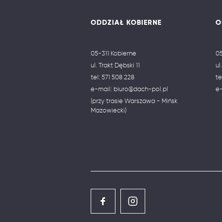
ODDZIAŁ KOBIERNE
O
05-311 Kobierne
0
ul. Trakt Dębski 11
ul
tel:
571 508 228
te
e-mail:
biuro@dach-pol.pl
e
(przy trasie Warszawa - Mińsk
Mazowiecki)