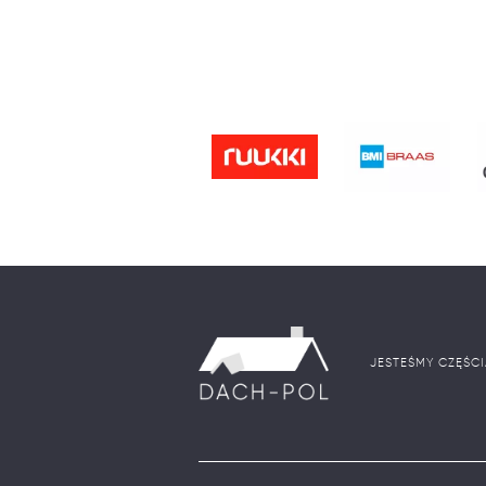
JESTEŚMY CZĘŚC