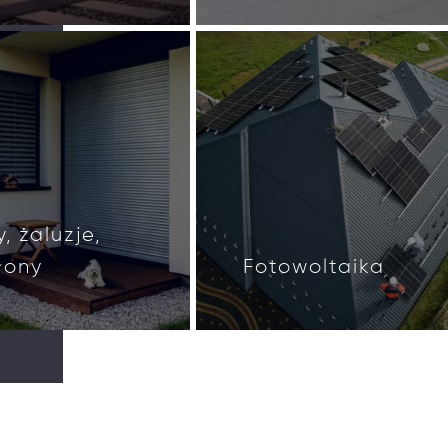
, żaluzje,
łony
Fotowoltaika