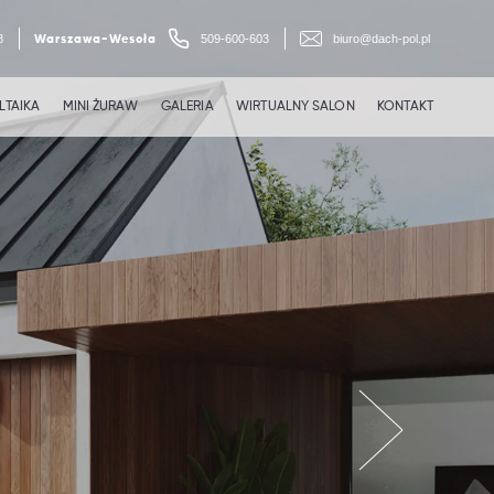
8
509-600-603
biuro@dach-pol.pl
Warszawa-Wesoła
TAIKA
MINI ŻURAW
GALERIA
WIRTUALNY SALON
KONTAKT