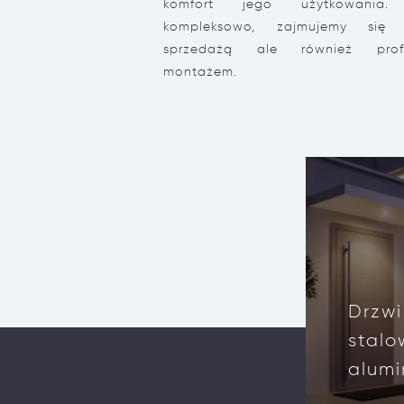
komfort jego użytkowania.
kompleksowo, zajmujemy się 
sprzedażą ale również profe
montażem.
Drzwi
stalo
alumi