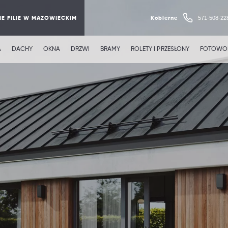
571-508-22
E FILIE W MAZOWIECKIM
Kobierne
A
DACHY
OKNA
DRZWI
BRAMY
ROLETY I PRZESŁONY
FOTOWOL