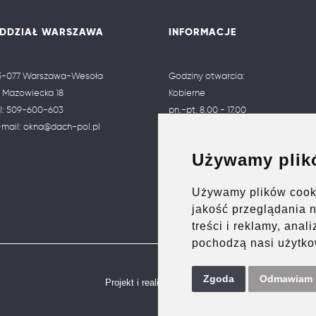
DDZIAŁ WARSZAWA
INFORMACJE
5-077 Warszawa-Wesoła
Godziny otwarcia:
. Mazowiecka 18
Kobierne
l:
509-600-603
pn.-pt. 8.00 - 17.00
-mail:
okna@dach-pol.pl
sobota 8.00 - 13.00
Warszawa-Wesoła
Używamy plik
pn.-pt. 9.00 - 17.00
sobota 9.00 - 13.00
Używamy plików cooki
jakość przeglądania 
treści i reklamy, anal
pochodzą nasi użytko
Zgoda
Odmawiam
Projekt i realizacja: strony internetowe
NET-ATAK