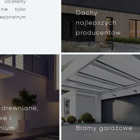
 Działamy
nie tylko
Dachy
sjonalnym
najlepszych
producentów
 drewniane,
we i
nium
Bramy garażowe