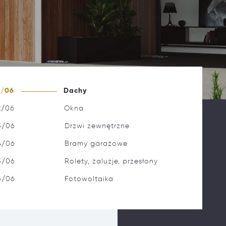
1/06
Dachy
2/06
Okna
3/06
Drzwi zewnętrzne
4/06
Bramy garażowe
5/06
Rolety, żaluzje, przesłony
6/06
Fotowoltaika