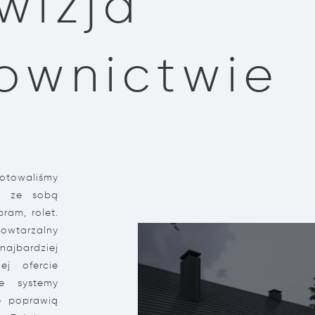
wizja
ownictwie
owaliśmy
ch ze sobą
ram, rolet.
owtarzalny
bardziej
ej ofercie
ne systemy
e poprawią