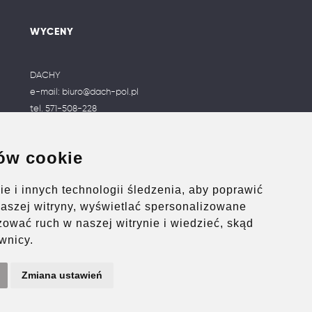
WYCENY
DACHY
e-mail:
biuro@dach-pol.pl
tel.
571-508-228
OKNA
e-mail:
okna@dach-pol.pl
ów cookie
tel.
509-600-603
e i innych technologii śledzenia, aby poprawić
naszej witryny, wyświetlać spersonalizowane
izować ruch w naszej witrynie i wiedzieć, skąd
wnicy.
Zmiana ustawień
© 2026 | All rights reserved Dach-Pol 2026