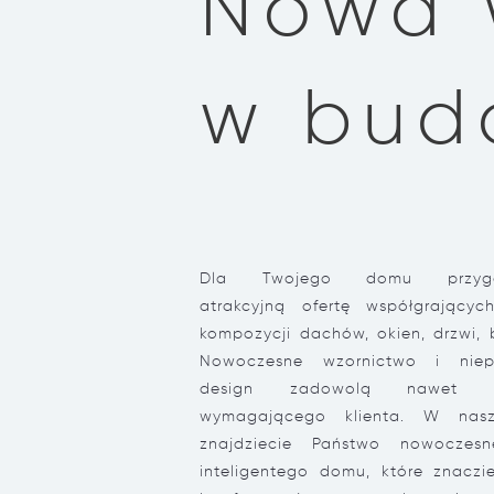
Nowa 
w bud
Dla Twojego domu przygot
atrakcyjną ofertę współgrający
kompozycji dachów, okien, drzwi, b
Nowoczesne wzornictwo i niep
design zadowolą nawet naj
wymagającego klienta. W nasz
znajdziecie Państwo nowoczes
inteligentego domu, które znaczi